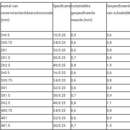
Aantal van
Specificatie
Isolatiedikte
Gespecificeer
cores×standarddwarsdoorsnede
gespecificeerde
van schededik
(mm)
waarde (mm)
2×0.5
16/0.20
0,5
0,6
2X0.75
24/0.20
0,6
0,8
2X1
32/0.20
0,6
0,8
2X1.5
30/0.25
0,7
0,8
2X2.5
49/0.25
0,8
1.0
3×0.5
16/0.20
0,6
0,6
3X0.75
24/0.20
0,6
0,8
3X1
32/0.20
0,6
0,8
3X1.5
30/0.25
0,7
0,9
3X2.5
49/0.25
0,8
1.1
4X0.75
24/0.20
0,6
0,8
4X1
32/0.20
0,6
0,9
4X1.5
30/0.25
0,7
1.0