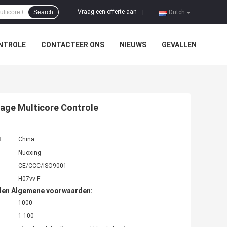
Vraag een offerte aan
Search
|
Dutch
NTROLE
CONTACTEER ONS
NIEUWS
GEVALLEN
tage Multicore Controle
t:
China
Nuoxing
CE/CCC/ISO9001
H07vv-F
den Algemene voorwaarden:
1000
1-100