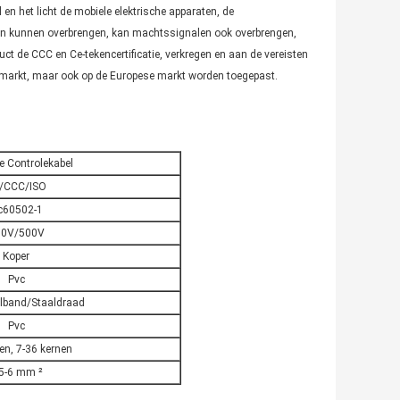
 en het licht de mobiele elektrische apparaten, de
len kunnen overbrengen, kan machtssignalen ook overbrengen,
duct de CCC en Ce-tekencertificatie, verkregen en aan de vereisten
 markt, maar ook op de Europese markt worden toegepast.
e Controlekabel
/CCC/ISO
c60502-1
00V/500V
Koper
Pvc
alband/Staaldraad
Pvc
en, 7-36 kernen
5-6 mm ²