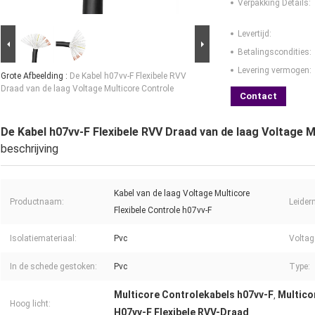
Verpakking Details:
Levertijd:
Betalingscondities:
Levering vermogen:
Grote Afbeelding :
De Kabel h07vv-F Flexibele RVV
Draad van de laag Voltage Multicore Controle
Contact
De Kabel h07vv-F Flexibele RVV Draad van de laag Voltage M
beschrijving
Kabel van de laag Voltage Multicore
Productnaam:
Leider
Flexibele Controle h07vv-F
Isolatiemateriaal:
Pvc
Voltag
In de schede gestoken:
Pvc
Type:
Multicore Controlekabels h07vv-F
Multico
,
Hoog licht:
H07vv-F Flexibele RVV-Draad