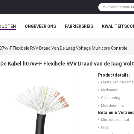
DUCTEN
ONGEVEER ONS
FABRIEKSREIS
KWALITEITSCO
07vv-F Flexibele RVV Draad Van De Laag Voltage Multicore Controle
De Kabel h07vv-F Flexibele RVV Draad van de laag Vol
Productdetails:
Plaats van herkoms
Merknaam:
Certificering:
Modelnummer:
Betalen & Verzen
Min. bestelaantal:
Prijs: