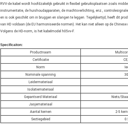
RVV-de kabel wordt hoofdzakelijk gebruikt in flexibel gebruiksplaatsen zoals middel
instrumentatie, de huishoudapparaten, de machtsverlichting, enz., controlesigna
en is ook geschikt om in bruggen en slangen te leggen. Tegelijkertijd, heeft dit pro
van HD voldaan (de EU harmoniseerde normen). Het kan niet alleen op de Chinese
Volgens de HD-norm, is het kabelmodel h05vv-F.
Specificaiton:
Productnaam
Multicor
Certificatie
CE
Norm
Ie
Nominale spanning
3
Leidermateriaal
Isolatiemateriaal
Gepantserd Materiaal
Niets/Sta
Jasjemateriaal
Aantal kernen
2-5 kern
Sectiegebied
0.