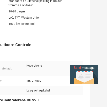
standaard de uitvoerverpakking in houten
trommels of dozen
10-20 dagen
L/C, T/T, Western Union
1000 km per maand
ulticore Controle
Koperstreng
materiaal:
e:
300V/500V
Laag voltagekabel
re Controlekabel h07vv-F
,