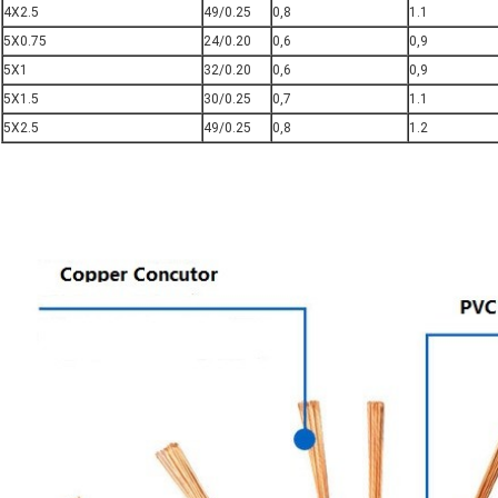
4X2.5
49/0.25
0,8
1.1
5X0.75
24/0.20
0,6
0,9
5X1
32/0.20
0,6
0,9
5X1.5
30/0.25
0,7
1.1
5X2.5
49/0.25
0,8
1.2