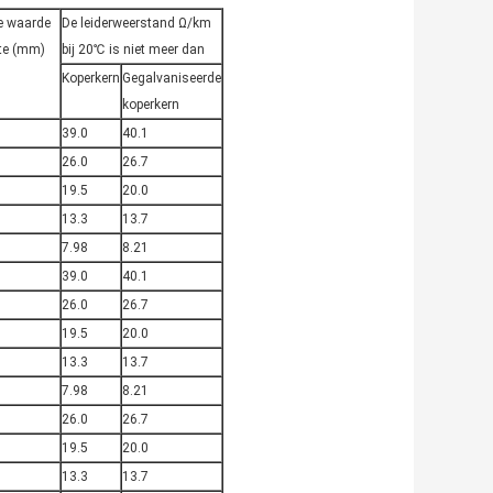
de waarde
De leiderweerstand Ω/km
te (mm)
bij 20℃ is niet meer dan
Koperkern
Gegalvaniseerde
koperkern
39.0
40.1
26.0
26.7
19.5
20.0
13.3
13.7
7.98
8.21
39.0
40.1
26.0
26.7
19.5
20.0
13.3
13.7
7.98
8.21
26.0
26.7
19.5
20.0
13.3
13.7