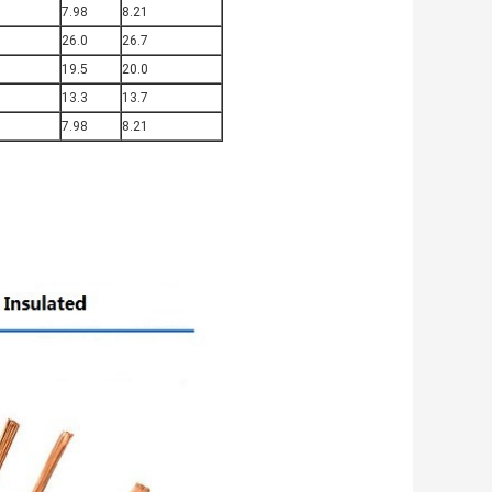
7.98
8.21
26.0
26.7
19.5
20.0
13.3
13.7
7.98
8.21