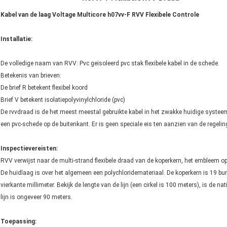
Kabel van de laag Voltage Multicore h07vv-F RVV Flexibele Controle
Installatie:
De volledige naam van RVV: Pvc geïsoleerd pvc stak flexibele kabel in de schede.
Betekenis van brieven:
De brief R betekent flexibel koord
Brief V betekent isolatiepolyvinylchloride (pvc)
De rvvdraad is de het meest meestal gebruikte kabel in het zwakke huidige systeem. 
een pvc-schede op de buitenkant. Er is geen speciale eis ten aanzien van de regeli
Inspectievereisten:
RVV verwijst naar de multi-strand flexibele draad van de koperkern, het embleem op d
De huidlaag is over het algemeen een polychloridemateriaal. De koperkern is 19 bund
vierkante millimeter. Bekijk de lengte van de lijn (een cirkel is 100 meters), is de 
lijn is ongeveer 90 meters.
Toepassing: