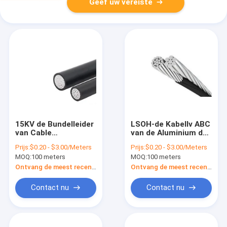
Geef uw vereiste
15KV de Bundelleider
LSOH-de Kabellv ABC
van Cable
van de Aluminium de
OHSAS18001 ABC
Lucht Luchtbundel
Prijs:
$0.20 - $3.00/Meters
Prijs:
$0.20 - $3.00/Meters
van de
Duplexdraad van de
MOQ:
100 meters
MOQ:
100 meters
aluminiumleider
de Dienstdaling
Ontvang de meest recente Prijs
Ontvang de meest recente Prijs
Contact nu
Contact nu