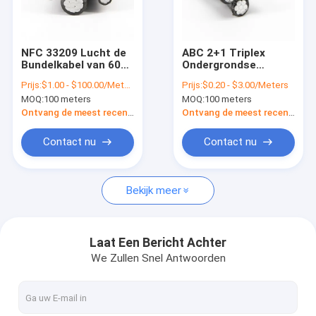
Fabrieksreis
Kwaliteitscontrole
NFC 33209 Lucht de
ABC 2+1 Triplex
Bundelkabel van 600V
Ondergrondse
Contacteer ons
voor Lucht
Vastgelopen de
Prijs:
$1.00 - $100.00/Meters
Prijs:
$0.20 - $3.00/Meters
Secundaire
Kabel Concentrisch
MOQ:
100 meters
MOQ:
100 meters
Distributielijnen
van het
Nieuws
Kernaluminium
Ontvang de meest recente Prijs
Ontvang de meest recente Prijs
Gevallen
Contact nu
Contact nu
Bekijk meer
laag voltage elektrokabel
Gepantserde Elektrokabel
Laat Een Bericht Achter
We Zullen Snel Antwoorden
Ondergrondse Elektrokabel
Middelgrote Voltagekabels