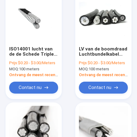
ISO14001 lucht van
LV van de boomdraad
de de Schede Triplex
Luchtbundelkabel
Luchtdienst van de
15KV 25KV 2 Laag 3
Prijs:
$0.20 - $3.00/Meters
Prijs:
$0.20 - $3.00/Meters
Bundelkabel LSOH de
Lagenacsr Kabels
MOQ:
100 meters
MOQ:
100 meters
Dalingskabel
Ontvang de meest recente Prijs
Ontvang de meest recente Prijs
Contact nu
Contact nu
Huis
Producten
Ongeveer ons