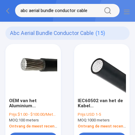
Abc Aerial Bundle Conductor Cable
(15)
OEM van het
IEC60502 van het de
Aluminium
Kabel
Luchtkabels van CEI
Luchtaluminium van
Prijs:
$1.00 - $100.00/Meters
Prijs:
USD 1-5
XLPE Lucht de
ABC de Lucht
MOQ:
100 meters
MOQ:
1000 meters
Bundelleider Cable
Gebundelde
van ABC
Geïsoleerde Draad
Ontvang de meest recente Prijs
Ontvang de meest recente Prijs
XLPE