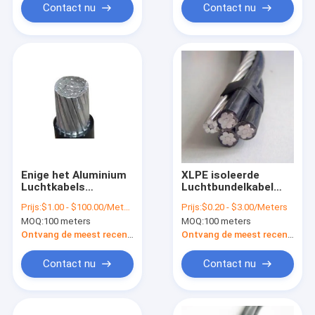
Contact nu
Contact nu
Enige het Aluminium
XLPE isoleerde
Luchtkabels
Luchtbundelkabel
600/1000V van pvc
3+1 het
Prijs:
$1.00 - $100.00/Meters
Prijs:
$0.20 - $3.00/Meters
van Kernabc XLPE
Aluminiumdraad van
MOQ:
100 meters
MOQ:
100 meters
Kernquadruplex
Ontvang de meest recente Prijs
Ontvang de meest recente Prijs
Contact nu
Contact nu