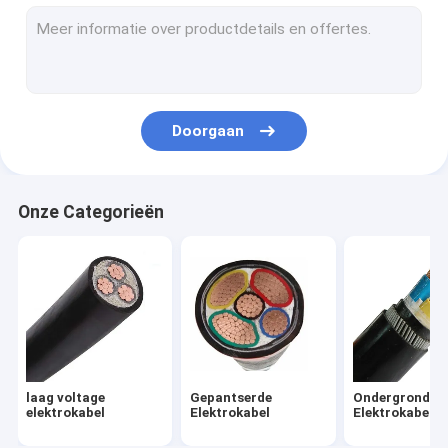
Pvc Geïsoleerde Kabel
xlpe geïsoleerde kabel
Rubber In de schede gestoken Kabel
Doorgaan
multicore controlekabel
Vuurvaste Controlekabel
Onze Categorieën
Aluminium Luchtkabels
Luchtbundelkabel
naakte aluminiumleider
Geïsoleerde Elektrische Draad
laag voltage
Gepantserde
Ondergrondse
elektrokabel
Elektrokabel
Elektrokabel