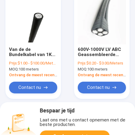
Van de de
600V-1000V LV ABC
Bundelkabel van 1KV
Geassembleerde
10KV 35KV de Lucht
Kernen van de Kabel
Prijs:
$1.00 - $100.00/Meters
Prijs:
$0.20 - $3.00/Meters
van het
de Lucht Gebundelde
MOQ:
100 meters
MOQ:
100 meters
Aluminiumabc
Kabel NFC 33209
Luchtkabel
Ontvang de meest recente Prijs
Ontvang de meest recente Prijs
Contact nu
Contact nu
Bespaar je tijd
Laat ons met u contact opnemen met de
beste producten.