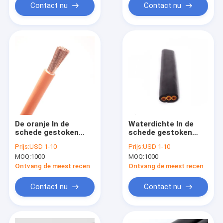
Contact nu
Contact nu
De oranje In de
Waterdichte In de
schede gestoken
schede gestoken
Kabel YH die van
Kabel 3 van 300/500V
Prijs:
USD 1-10
Prijs:
USD 1-10
450/750V Rubber
Rubber Kern Vlakke
MOQ:
1000
MOQ:
1000
Elektrodraad lassen
Kabels Met
duikvermogen
Ontvang de meest recente Prijs
Ontvang de meest recente Prijs
Contact nu
Contact nu