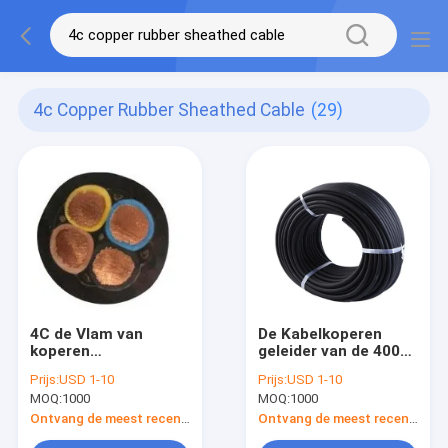
4c Copper Rubber Sheathed Cable
(29)
4C de Vlam van
De Kabelkoperen
koperen
geleider van de 400
geleiderrubber
SQ MM.rubber In de
Prijs:
USD 1-10
Prijs:
USD 1-10
sheathed cable
schede gestoken
MOQ:
1000
MOQ:
1000
ISO9001 - de Kabel
Kabel SJOOW Macht
van de
Ontvang de meest recente Prijs
Ontvang de meest recente Prijs
vertragersmacht