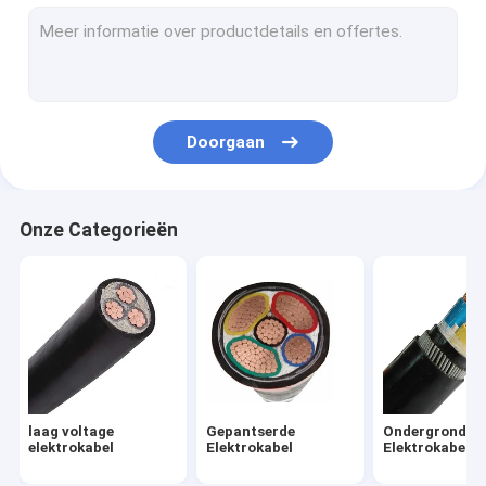
Pvc Geïsoleerde Kabel
xlpe geïsoleerde kabel
Rubber In de schede gestoken Kabel
Doorgaan
multicore controlekabel
Vuurvaste Controlekabel
Onze Categorieën
Aluminium Luchtkabels
Luchtbundelkabel
naakte aluminiumleider
Geïsoleerde Elektrische Draad
laag voltage
Gepantserde
Ondergrondse
elektrokabel
Elektrokabel
Elektrokabel