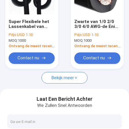
Fabrieksreis
Kwaliteitscontrole
Super Flexibele het
Zwarte van 1/0 2/0
Lassenkabel van
3/0 4/0 AWG-de Enige
Contacteer ons
16mm2 25mm2
het Koperkern van de
Prijs:
USD 1-10
Prijs:
USD 1-10
35mm2 50mm2
Lassenkabel
MOQ:
1000
MOQ:
1000
70mm2
Nieuws
Ontvang de meest recente Prijs
Ontvang de meest recente Prijs
Gevallen
Contact nu
Contact nu
Bekijk meer
laag voltage elektrokabel
Gepantserde Elektrokabel
Laat Een Bericht Achter
We Zullen Snel Antwoorden
Ondergrondse Elektrokabel
Middelgrote Voltagekabels