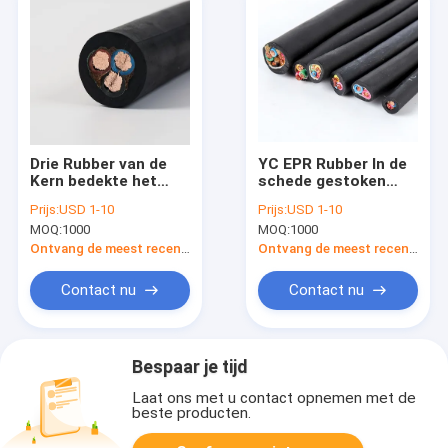
Drie Rubber van de
YC EPR Rubber In de
Kern bedekte het
schede gestoken
Rubber In de schede
Kabel 3 Kernkabel
Prijs:
USD 1-10
Prijs:
USD 1-10
gestoken Kabel
voor Pomp Met
MOQ:
1000
MOQ:
1000
450/750V
duikvermogen
Elektrodraad met een
Ontvang de meest recente Prijs
Ontvang de meest recente Prijs
laag
Contact nu
Contact nu
Bespaar je tijd
Laat ons met u contact opnemen met de
beste producten.