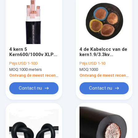
4 kern 5
4 de Kabelccc van de
Kern600/1000v XLPE
kern1.9/3.3kv
Geïsoleerde pvc In de
Hoogspanning
Prijs:
USD 1-100
Prijs:
USD 1-10
schede gestoken
Flexibele
MOQ:
1000 meters
MOQ:
1000
Kabel
Rubberisolatie
Ontvang de meest recente Prijs
Ontvang de meest recente Prijs
Contact nu
Contact nu
Huis
Producten
Ongeveer ons