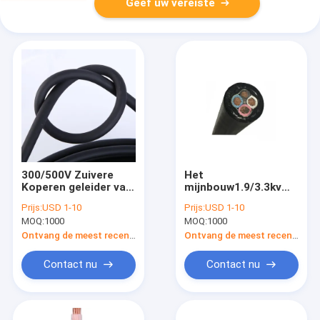
Geef uw vereiste
300/500V Zuivere
Het
Koperen geleider van
mijnbouw1.9/3.3kv
de silicone de Rubber
Rubber stak Flexibele
Prijs:
USD 1-10
Prijs:
USD 1-10
Geïsoleerde Kabel
Kabel Elektrokern 4 in
MOQ:
1000
MOQ:
1000
1.5MM2
de schede
Ontvang de meest recente Prijs
Ontvang de meest recente Prijs
Contact nu
Contact nu