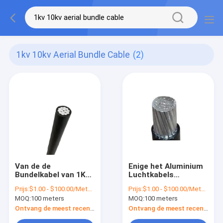
1kv 10kv Aerial Bundle Cable
(2)
Van de de
Enige het Aluminium
Bundelkabel van 1KV
Luchtkabels
10KV 35KV de Lucht
600/1000V van pvc
Prijs:
$1.00 - $100.00/Meters
Prijs:
$1.00 - $100.00/Meters
van het
van Kernabc XLPE
MOQ:
100 meters
MOQ:
100 meters
Aluminiumabc
Luchtkabel
Ontvang de meest recente Prijs
Ontvang de meest recente Prijs