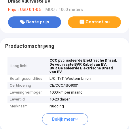
Draad Vuurvaste BV
Prijs：USD 0.1-0.5
MOQ：1000 meters
Beste prijs
Contact nu
Productomschrijving
,
CCC pvc isoleerde Elektrische Draad
,
De vuurvaste BVR Kabel van BV
Hoog licht
BVR Geïsoleerde Elektrische Draad
van BV
Betalingscondities
L/C, T/T, Western Union
Certificering
CE/CCC/ISO9001
Levering vermogen
1000 km per maand
Levertijd
10-20 dagen
Merknaam
Nuocing
Bekijk meer