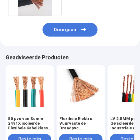
Doorgaan
Geadviseerde Producten
50 pvc van Sqmm
Flexibele Elektro
LV 2.5MM pvc
2491X isoleerde
Vuurvaste de
Geïsoleerde
Flexibele Kabelklasse
Draadpvc
Industriële de
5 Koperen geleider
Geïsoleerde Kabel
Gronddraad va
van h05v-k h07v-k
Kabelsiec6022
Beste prijs
Beste prijs
Beste pri