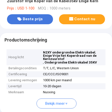
Zuurstof Vrije Koper van de Kabel35kv Enige Kern
Prijs：USD 1-100
MOQ：1000 meters
Beste prijs
Contact nu
Productomschrijving
,
N2XY ondergrondse Elektrokabel
Enige Vrije het Koperdraad van de
Hoog licht
Kernzuurstof
,
Ondergrondse Elektrokabel 35KV
Betalingscondities
T/T, L/C, Western Union
Certificering
CE/CCC/ISO9001
Levering vermogen
1000 km per maand
Levertijd
10-20 dagen
Merknaam
Nuoxing
Bekijk meer