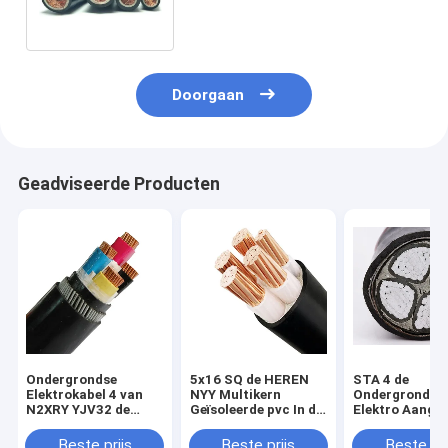
Kabel35kv Enige Kern
Doorgaan
Geadviseerde Producten
Ondergrondse
5x16 SQ de HEREN
STA 4 de
Elektrokabel 4 van
NYY Multikern
Ondergrondse
N2XRY YJV32 de
Geïsoleerde pvc In de
Elektro Aange
Draad Gepantserde
schede gestoken de
Kabel van de
Kabel van het
Machtskabel van de
Aluminiumker
Beste prijs
Beste prijs
Beste pri