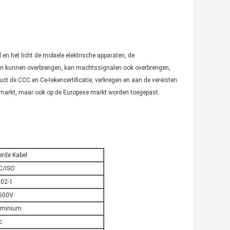
 en het licht de mobiele elektrische apparaten, de
len kunnen overbrengen, kan machtssignalen ook overbrengen,
duct de CCC en Ce-tekencertificatie, verkregen en aan de vereisten
 markt, maar ook op de Europese markt worden toegepast.
erde Kabel
C/ISO
502-1
500V
uminium
c