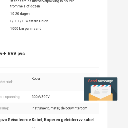
standaard de uitvoerverpakking in houten
trommels of dozen
10-20 dagen
L/C, T/T, Western Union
1000 km per maand
vv-F RVV pvc
Koper
Material:
le spanning:
300V/500V
ssing:
Instrument, meter, de bouwintercom
 pvc Geïsoleerde Kabel
Koperen geleiderrvv kabel
,