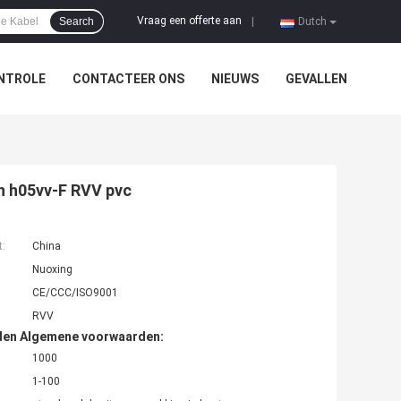
Vraag een offerte aan
Search
|
Dutch
NTROLE
CONTACTEER ONS
NIEUWS
GEVALLEN
n h05vv-F RVV pvc
t:
China
Nuoxing
CE/CCC/ISO9001
RVV
den Algemene voorwaarden:
1000
1-100