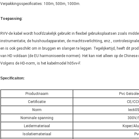
Verpakkingsspecificaties: 100m, 500m, 1000m.
Toepassing:
RVV-de kabel wordt hoofdzakelijk gebruikt in flexibel gebruiksplaatsen zoals middel
instrumentatie, de huishoudapparaten, de machtsverlichting, enz., controlesigna
en is ook geschikt om in bruggen en slangen te leggen. Tegelijkertijd, heeft dit pro
van HD voldaan (de EU harmoniseerde normen). Het kan niet alleen op de Chinese
Volgens de HD-norm, is het kabelmodel h05vv-F.
Specificaiton:
Productnaam
Pvc Geïsole
Certificatie
CE/CC
Norm
Iec60
Nominale spanning
300V/
Leidermateriaal
Koper/Al
Isolatiemateriaal
Pv