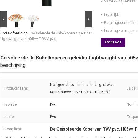
Verpakking Details:
Levertijd:
Betalingscondities:
Levering vermogen:
Grote Afbeelding :
Geïsoleerde de Kabelkoperen geleider
Lightweight van h05vv-F RVV pvc
Contact
Geïsoleerde de Kabelkoperen geleider Lightweight van h05
beschrijving
Lichtgewichtpvc In de schede gestoken
Productnaam:
Leider 
Koord h05vv-F pvc Geïsoleerde Kabel
Isolatie:
Pvc
Nomina
Jasje:
Pvc
Toepa
De Geïsoleerde Kabel van RVV pvc
H05vv-F
Hoog licht:
,