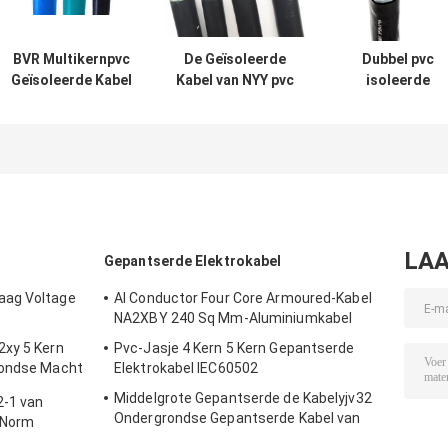
BVR Multikernpvc
De Geïsoleerde
Dubbel pvc
Geïsoleerde Kabel
Kabel van NYY pvc
isoleerde
voor het Kabinet
0.6/1 KV 5 Kabel
Gepantserde
van de
van het Kern de
Kabel 1.5mm2 -
Machtsdistributie
pvc Geïsoleerde
240mm2-Koper
Koper
geleider
LAA
Gepantserde Elektrokabel
aag Voltage
Al Conductor Four Core Armoured-Kabel
NA2XBY 240 Sq Mm-Aluminiumkabel
2xy 5 Kern
Pvc-Jasje 4 Kern 5 Kern Gepantserde
rondse Macht
Elektrokabel IEC60502
Middelgrote Gepantserde de Kabelyjv32
2-1 van
Ondergrondse Gepantserde Kabel van
 Norm
Voltageswa