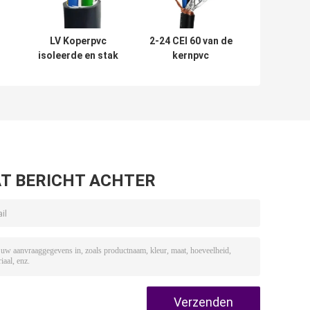
LV Koperpvc
2-24 CEI 60 van de
isoleerde en stak
kernpvc
Kabelnyy CEI
Geïsoleerde Kabel
60502-1 in de
332,1 RVVP Multi
en
schede
Vastgelopen
Koperdraad
T BERICHT ACHTER