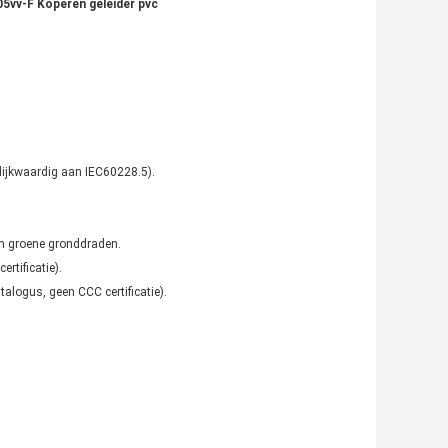
05vv-F Koperen geleider pvc
elijkwaardig aan IEC60228.5).
 en groene gronddraden.
rtificatie).
logus, geen CCC certificatie).