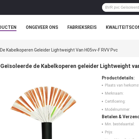
DUCTEN
ONGEVEER ONS
FABRIEKSREIS
KWALITEITSCO
 De Kabelkoperen Geleider Lightweight Van H05vv-F RVV Pvc
Geïsoleerde de Kabelkoperen geleider Lightweight va
Productdetails:
Plaats van herkoms
Merknaam:
Certificering:
Modelnummer:
Betalen & Verzen
Min. bestelaantal:
Prijs: