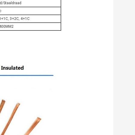
nd/Staaldraad
c
, 3+1C, 3+2C, 4+1C
 400MM2