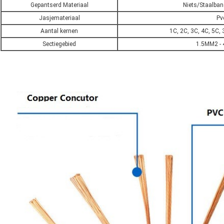
Gepantserd Materiaal
Niets/Staalba
Jasjemateriaal
Pv
Aantal kernen
1C, 2C, 3C, 4C, 5C
Sectiegebied
1.5MM2 -