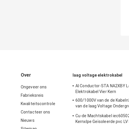
Over
laag voltage elektrokabel
Al Conductor-STA NA2XBY L
Ongeveer ons
Elektrokabel Vier Kern
Fabrieksreis
600/1000V van de de Kabeln
Kwaliteitscontrole
van de laag Voltage Onderg
het Koperkabel
Contacteer ons
Cu-de Machtskabel iec6050
Nieuws
Kernxlpe Geïsoleerde pvc LV
Sitemap