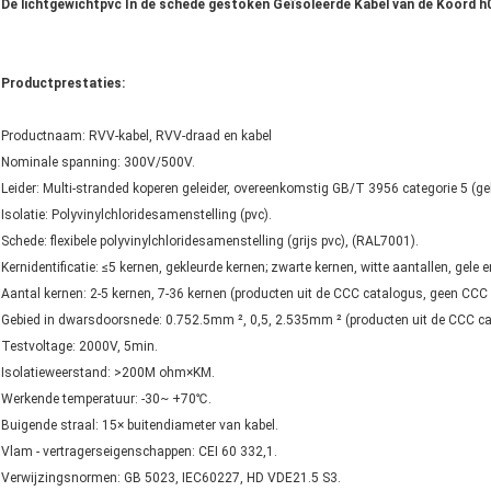
De lichtgewichtpvc In de schede gestoken Geïsoleerde Kabel van de Koord h
Productprestaties:
Productnaam: RVV-kabel, RVV-draad en kabel
Nominale spanning: 300V/500V.
Leider: Multi-stranded koperen geleider, overeenkomstig GB/T 3956 categorie 5 (g
Isolatie: Polyvinylchloridesamenstelling (pvc).
Schede: flexibele polyvinylchloridesamenstelling (grijs pvc), (RAL7001).
Kernidentificatie: ≤5 kernen, gekleurde kernen; zwarte kernen, witte aantallen, gele
Aantal kernen: 2-5 kernen, 7-36 kernen (producten uit de CCC catalogus, geen CCC ce
Gebied in dwarsdoorsnede: 0.752.5mm ², 0,5, 2.535mm ² (producten uit de CCC cata
Testvoltage: 2000V, 5min.
Isolatieweerstand: >200M ohm×KM.
Werkende temperatuur: -30~ +70℃.
Buigende straal: 15× buitendiameter van kabel.
Vlam - vertragerseigenschappen: CEI 60 332,1.
Verwijzingsnormen: GB 5023, IEC60227, HD VDE21.5 S3.