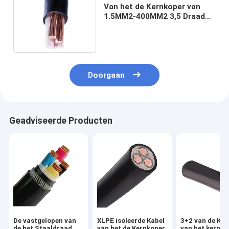
Van het de Kernkoper van
1.5MM2-400MM2 3,5 Draad
van het de Kabelxlpe de pvc
Geïsoleerde Koper
Doorgaan
Geadviseerde Producten
De vastgelopen van
XLPE isoleerde Kabel
3+2 van de Ka
de het Staaldraad
van het de Kernkoper
van het kernny