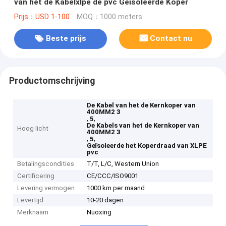
van het de Kabelxlpe de pvc Geïsoleerde Koper
Prijs：USD 1-100
MOQ：1000 meters
Beste prijs
Contact nu
Productomschrijving
De Kabel van het de Kernkoper van
400MM2 3
,
,
5
De Kabels van het de Kernkoper van
Hoog licht
400MM2 3
,
,
5
Geïsoleerde het Koperdraad van XLPE
pvc
Betalingscondities
T/T, L/C, Western Union
Certificering
CE/CCC/ISO9001
Levering vermogen
1000 km per maand
Levertijd
10-20 dagen
Merknaam
Nuoxing